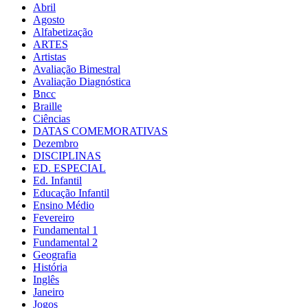
Abril
Agosto
Alfabetização
ARTES
Artistas
Avaliação Bimestral
Avaliação Diagnóstica
Bncc
Braille
Ciências
DATAS COMEMORATIVAS
Dezembro
DISCIPLINAS
ED. ESPECIAL
Ed. Infantil
Educação Infantil
Ensino Médio
Fevereiro
Fundamental 1
Fundamental 2
Geografia
História
Inglês
Janeiro
Jogos