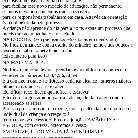
exclusivo-inclusiva na vida da criança. E
para facilitar esse novo modelo de educação, não permanente,
estamos enviando conteúdos que são viáveis
para os responsáveis trabalharem em casa. Através da orientação
(via online) dada pelo professor.
A criança não aprende do dia para a noite, existe um processo que
precisa ser acompanhado e respeitado:
NA ESCRITA: (sempre usamos letras todas em maiúsculo)
No Pré2 permanece com a escrita do primeiro nome e aos poucos é
inserido o sobrenome(e temos o ano
letivo inteiro para isso)
NA MATEMÃTICA:
No Pré2 é importante que aprendam e quantificar e reconhecer e
escrever os números 1,2,3,4,5,6,7,8,e9.
E a contagem oral é até 10(caso acriança alcance números maiores
ótimo, mas o necessário e saber
identificar, reconhecer, quantificar e escrever.
E terá um longo caminho para ser alcançado da maneira que for
acrescendo as séries.
Por isso precisamos ter em mente, que a paciência com o processo
individual da criança e o respeito à
mesma, faz-se necessário. E com a junção FAMÃŒLIA e
ESCOLA, com certeza, obteremos sucesso!
EM BREVE, TUDO VOLTARÃ AO NORMAL!