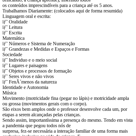
os conteúdos imprescindíveis para a criança até os 5 anos.
Trabalhamos Diariamente: (colocados aqui de forma resumida)
Linguagem oral e escrita:
ïƒ˜ Oralidade
ïƒ˜ Leitura
ïƒ˜ Escrita
Matemática
ïƒ˜ Números e Sistema de Numeração
ïƒ˜ Grandezas e Medidas e Espaços e Formas
Sociedade
ïƒ˜ Individuo e o meio social
ïƒ˜ Lugares e paisagens
ïƒ˜ Objetos e processos de formação
ïƒ˜ Seres vivos e não vivos
ïƒ˜ FenÃ´menos da natureza
Identidade e Autonomia
Música
Movimento (motricidade fina (pegar no lápis) e motricidade ampla
ou grossa (movimentos gerais com o corpo).
São eixos bem amplos onde o professor desenvolve cada um, por
etapas a serem alcançadas pelas crianças.
Sendo assim, importantíssima a presença do mesmo. Tendo em vista
a pandemia que pegou todos nós de
surpresa, fez-se necessária a interação familiar de uma forma mais