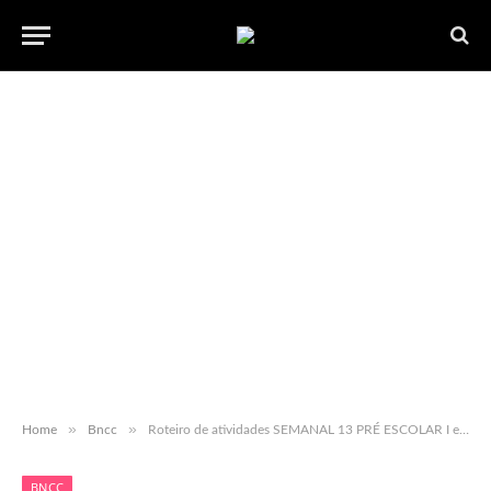
»
»
Home
Bncc
Roteiro de atividades SEMANAL 13 PRÉ ESCOLAR I e II ”“ com habilidades BNCC ”“ para baixar em pdf
BNCC