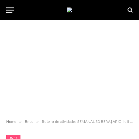
»
»
Home
Bncc
Roteiro de atividades SEMANAL 33 BERÃ‡ÃRIO I e II ”“ com habilidades BNCC ”“ para baixar em pdf.
BNCC