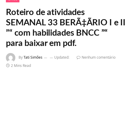
Roteiro de atividades
SEMANAL 33 BERÃ‡ÃRIO I e II
”“ com habilidades BNCC ”“
para baixar em pdf.
By
Tati Simões
Updated:
Nenhum comentário
2 Mins Read