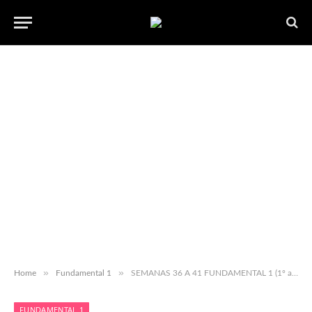
»
»
Home
Fundamental 1
SEMANAS 36 A 41 FUNDAMENTAL 1 (1º ao 5º) para baixar em pdf.
FUNDAMENTAL 1