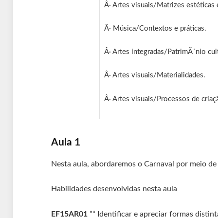
Â· Artes visuais/Matrizes estéticas e
Â· Música/Contextos e práticas.
Â· Artes integradas/PatrimÃ´nio cult
Â· Artes visuais/Materialidades.
Â· Artes visuais/Processos de criaç
Aula 1
Nesta aula, abordaremos o Carnaval por meio de s
Habilidades desenvolvidas nesta aula
EF15AR01
”“ Identificar e apreciar formas distin