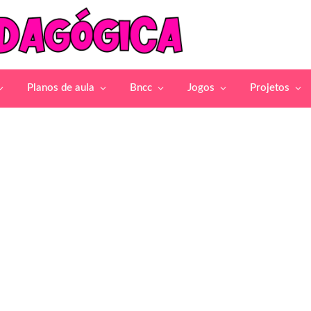
Planos de aula
Bncc
Jogos
Projetos