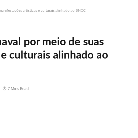
manifestações artísticas e culturais alinhado ao BNCC
naval por meio de suas
 e culturais alinhado ao
7 Mins Read