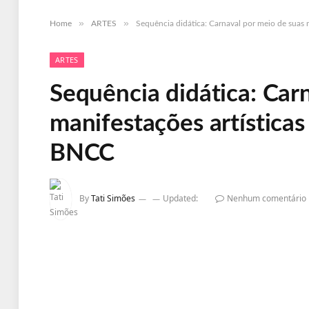
»
»
Home
ARTES
Sequência didática: Carnaval por meio de suas 
ARTES
Sequência didática: Car
manifestações artísticas
BNCC
By
Tati Simões
Updated:
Nenhum comentário